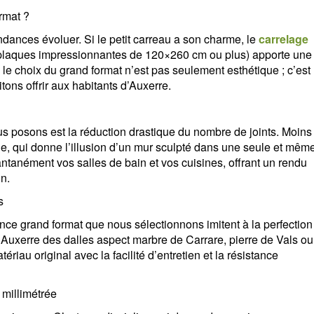
rmat ?
dances évoluer. Si le petit carreau a son charme, le
carrelage
plaques impressionnantes de 120×260 cm ou plus) apporte une
le choix du grand format n’est pas seulement esthétique ; c’est
tons offrir aux habitants d’Auxerre.
s posons est la réduction drastique du nombre de joints. Moins
ne, qui donne l’illusion d’un mur sculpté dans une seule et mêm
tantanément vos salles de bain et vos cuisines, offrant un rendu
n.
s
nce grand format que nous sélectionnons imitent à la perfection
Auxerre des dalles aspect marbre de Carrare, pierre de Vals ou
riau original avec la facilité d’entretien et la résistance
 millimétrée