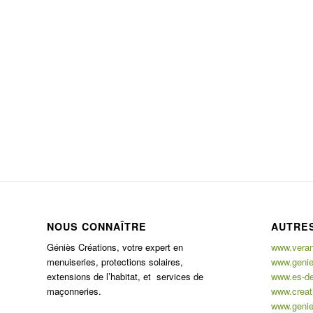
NOUS CONNAÎTRE
AUTRES
Géniès Créations, votre expert en
www.verand
menuiseries, protections solaires,
www.genie
extensions de l’habitat, et services de
www.es-de
maçonneries.
www.creati
www.genie