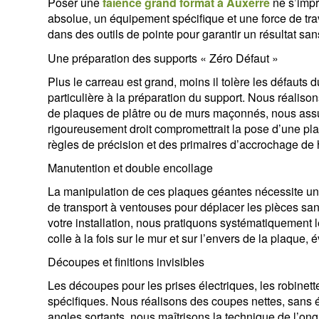
Poser une
faïence grand format à Auxerre
ne s’impr
absolue, un équipement spécifique et une force de t
dans des outils de pointe pour garantir un résultat sans
Une préparation des supports « Zéro Défaut »
Plus le carreau est grand, moins il tolère les défauts
particulière à la préparation du support. Nous réaliso
de plaques de plâtre ou de murs maçonnés, nous assur
rigoureusement droit compromettrait la pose d’une pla
règles de précision et des primaires d’accrochage de 
Manutention et double encollage
La manipulation de ces plaques géantes nécessite un
de transport à ventouses pour déplacer les pièces san
votre installation, nous pratiquons systématiquement 
colle à la fois sur le mur et sur l’envers de la plaque, é
Découpes et finitions invisibles
Les découpes pour les prises électriques, les robinet
spécifiques. Nous réalisons des coupes nettes, sans éc
angles sortants, nous maîtrisons la technique de l’on