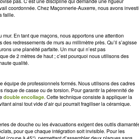
ovise pas. C’est une discipline qui demande une rigueur
ravail coordonnée. Chez Maçonnerie-Auxerre, nous avons investi
 faille.
 du mur. En tant que maçons, nous apportons une attention
ns des redressements de murs au millimètre près. Qu’il s’agisse
ons une planéité parfaite. Un mur qui n’est pas
que de 2 mètres de haut ; c’est pourquoi nous utilisons des
haute qualité.
e équipe de professionnels formés. Nous utilisons des cadres
s risque de casse ou de torsion. Pour garantir la pérennité de
le
double encollage
. Cette technique consiste à appliquer la
vitant ainsi tout vide d’air qui pourrait fragiliser la céramique.
teries de douche ou les évacuations exigent des outils diamanté
lats, pour que chaque intégration soit invisible. Pour les
glet (coupe à 45°), permettant d’assembler deux plaques sans