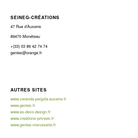
SEINEG-CRÉATIONS
47 Rue d’Auxerre
89470 Monéteau
+(33) 03 86 42 74 74
genies@orange.fr
AUTRES SITES
www.veranda-pergola-auxerre.fr
www.genies.fr
www.es-deco-design.fr
www.creations-privees.fr
www.genies-menuiserie.fr