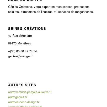
Géniès Créations, votre expert en menuiseries, protections
solaires, extensions de l’habitat, et services de maçonneries.
SEINEG-CRÉATIONS
47 Rue d’Auxerre
89470 Monéteau
+(33) 03 86 42 74 74
genies@orange.fr
AUTRES SITES
www.veranda-pergola-auxerre.fr
www.genies.fr
www.es-deco-design.fr
www.creations-privees.fr