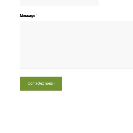
Message
*