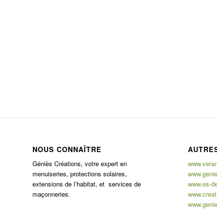
NOUS CONNAÎTRE
AUTRES
Géniès Créations, votre expert en
www.verand
menuiseries, protections solaires,
www.genie
extensions de l’habitat, et services de
www.es-de
maçonneries.
www.creati
www.genie