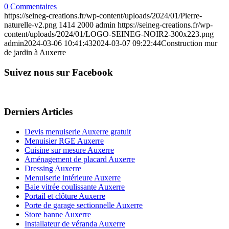
0 Commentaires
https://seineg-creations.fr/wp-content/uploads/2024/01/Pierre-
naturelle-v2.png
1414
2000
admin
https://seineg-creations.fr/wp-
content/uploads/2024/01/LOGO-SEINEG-NOIR2-300x223.png
admin
2024-03-06 10:41:43
2024-03-07 09:22:44
Construction mur
de jardin à Auxerre
Suivez nous sur Facebook
Derniers Articles
Devis menuiserie Auxerre gratuit
Menuisier RGE Auxerre
Cuisine sur mesure Auxerre
Aménagement de placard Auxerre
Dressing Auxerre
Menuiserie intérieure Auxerre
Baie vitrée coulissante Auxerre
Portail et clôture Auxerre
Porte de garage sectionnelle Auxerre
Store banne Auxerre
Installateur de véranda Auxerre