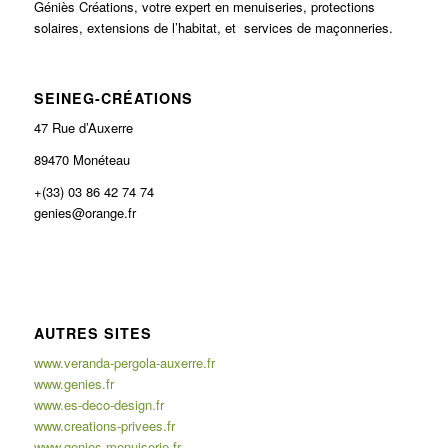
Géniès Créations, votre expert en menuiseries, protections
solaires, extensions de l’habitat, et services de maçonneries.
SEINEG-CRÉATIONS
47 Rue d’Auxerre
89470 Monéteau
+(33) 03 86 42 74 74
genies@orange.fr
AUTRES SITES
www.veranda-pergola-auxerre.fr
www.genies.fr
www.es-deco-design.fr
www.creations-privees.fr
www.genies-menuiserie.fr