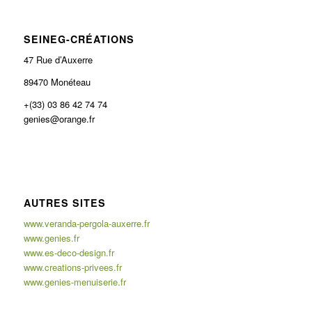
SEINEG-CRÉATIONS
47 Rue d’Auxerre
89470 Monéteau
+(33) 03 86 42 74 74
genies@orange.fr
AUTRES SITES
www.veranda-pergola-auxerre.fr
www.genies.fr
www.es-deco-design.fr
www.creations-privees.fr
www.genies-menuiserie.fr