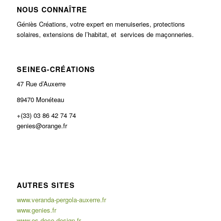
NOUS CONNAÎTRE
Géniès Créations, votre expert en menuiseries, protections
solaires, extensions de l’habitat, et services de maçonneries.
SEINEG-CRÉATIONS
47 Rue d’Auxerre
89470 Monéteau
+(33) 03 86 42 74 74
genies@orange.fr
AUTRES SITES
www.veranda-pergola-auxerre.fr
www.genies.fr
www.es-deco-design.fr