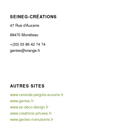
SEINEG-CRÉATIONS
47 Rue d’Auxerre
89470 Monéteau
+(33) 03 86 42 74 74
genies@orange.fr
AUTRES SITES
www.veranda-pergola-auxerre.fr
www.genies.fr
www.es-deco-design.fr
www.creations-privees.fr
www.genies-menuiserie.fr