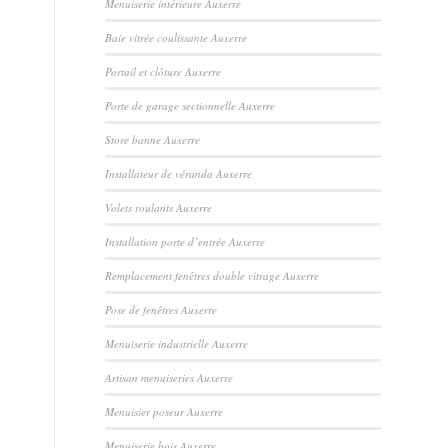
Menuiserie intérieure Auxerre
Baie vitrée coulissante Auxerre
Portail et clôture Auxerre
Porte de garage sectionnelle Auxerre
Store banne Auxerre
Installateur de véranda Auxerre
Volets roulants Auxerre
Installation porte d’entrée Auxerre
Remplacement fenêtres double vitrage Auxerre
Pose de fenêtres Auxerre
Menuiserie industrielle Auxerre
Artisan menuiseries Auxerre
Menuisier poseur Auxerre
Menuiserie bois Auxerre