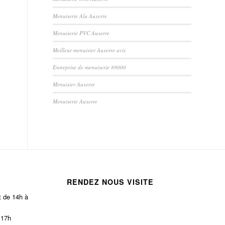
Menuiserie Alu Auxerre
Menuiserie PVC Auxerre
Meilleur menuisier Auxerre avis
Entreprise de menuiserie 89000
Menuisier Auxerre
Menuiserie Auxerre
RENDEZ NOUS VISITE
t de 14h à
 17h