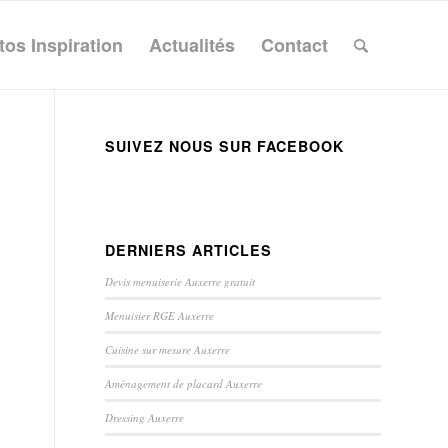
tos Inspiration
Actualités
Contact
SUIVEZ NOUS SUR FACEBOOK
DERNIERS ARTICLES
Devis menuiserie Auxerre gratuit
Menuisier RGE Auxerre
Cuisine sur mesure Auxerre
Aménagement de placard Auxerre
Dressing Auxerre