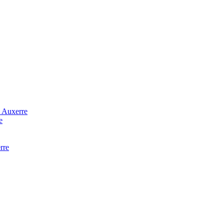
à Auxerre
e
rre