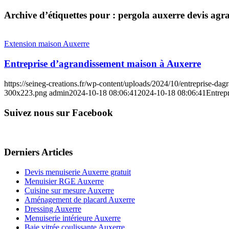
Archive d’étiquettes pour :
pergola auxerre devis agr
Extension maison Auxerre
Entreprise d’agrandissement maison à Auxerre
https://seineg-creations.fr/wp-content/uploads/2024/10/entreprise-da
300x223.png
admin
2024-10-18 08:06:41
2024-10-18 08:06:41
Entrep
Suivez nous sur Facebook
Derniers Articles
Devis menuiserie Auxerre gratuit
Menuisier RGE Auxerre
Cuisine sur mesure Auxerre
Aménagement de placard Auxerre
Dressing Auxerre
Menuiserie intérieure Auxerre
Baie vitrée coulissante Auxerre