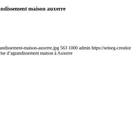
andissement maison auxerre
grandissement-maison-auxerre.jpg
563
1000
admin
https://seineg-crea
rise d’agrandissement maison à Auxerre