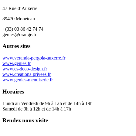
47 Rue d’Auxerre
89470 Monéteau
+(33) 03 86 42 74 74
genies@orange.fr
Autres sites
www.veranda-pergola-auxerre.fr
www.genies.fr
www.es-deco-design.fr
www.creations-privees.fr
www.genies-menuiserie.fr
Horaires
Lundi au Vendredi de 9h à 12h et de 14h à 19h
Samedi de 9h à 12h et de 14h à 17h
Rendez nous visite