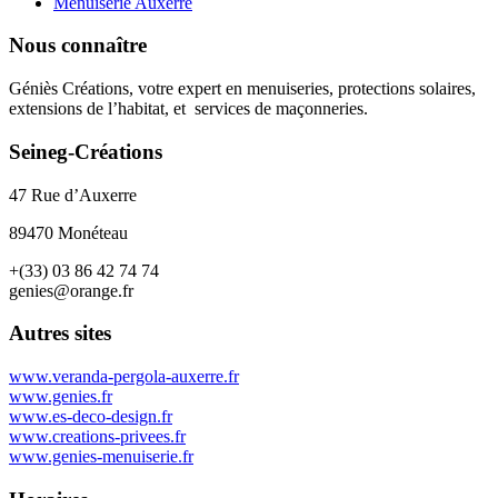
Menuiserie Auxerre
Nous connaître
Géniès Créations, votre expert en menuiseries, protections solaires,
extensions de l’habitat, et services de maçonneries.
Seineg-Créations
47 Rue d’Auxerre
89470 Monéteau
+(33) 03 86 42 74 74
genies@orange.fr
Autres sites
www.veranda-pergola-auxerre.fr
www.genies.fr
www.es-deco-design.fr
www.creations-privees.fr
www.genies-menuiserie.fr