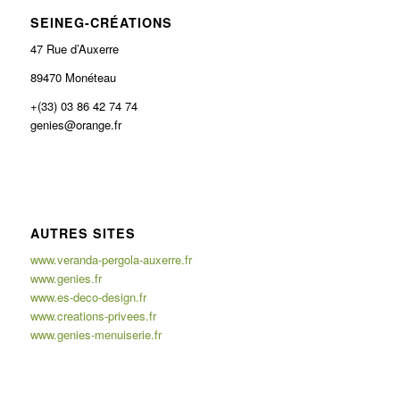
SEINEG-CRÉATIONS
47 Rue d’Auxerre
89470 Monéteau
+(33) 03 86 42 74 74
genies@orange.fr
AUTRES SITES
www.veranda-pergola-auxerre.fr
www.genies.fr
www.es-deco-design.fr
www.creations-privees.fr
www.genies-menuiserie.fr