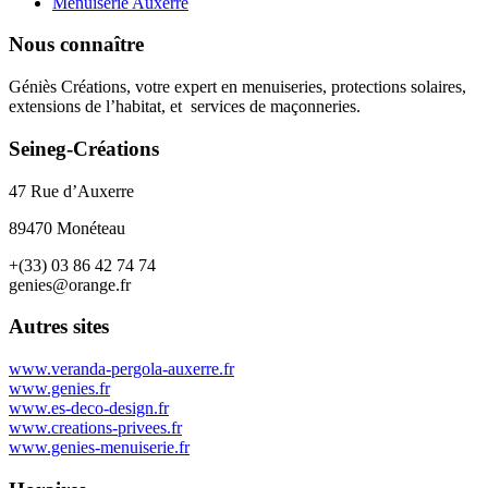
Menuiserie Auxerre
Nous connaître
Géniès Créations, votre expert en menuiseries, protections solaires,
extensions de l’habitat, et services de maçonneries.
Seineg-Créations
47 Rue d’Auxerre
89470 Monéteau
+(33) 03 86 42 74 74
genies@orange.fr
Autres sites
www.veranda-pergola-auxerre.fr
www.genies.fr
www.es-deco-design.fr
www.creations-privees.fr
www.genies-menuiserie.fr