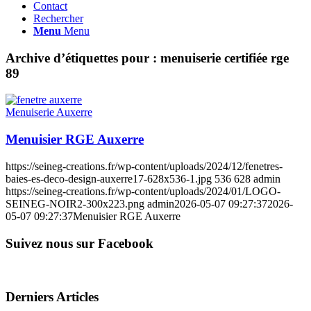
Contact
Rechercher
Menu
Menu
Archive d’étiquettes pour :
menuiserie certifiée rge
89
Menuiserie Auxerre
Menuisier RGE Auxerre
https://seineg-creations.fr/wp-content/uploads/2024/12/fenetres-
baies-es-deco-design-auxerre17-628x536-1.jpg
536
628
admin
https://seineg-creations.fr/wp-content/uploads/2024/01/LOGO-
SEINEG-NOIR2-300x223.png
admin
2026-05-07 09:27:37
2026-
05-07 09:27:37
Menuisier RGE Auxerre
Suivez nous sur Facebook
Derniers Articles