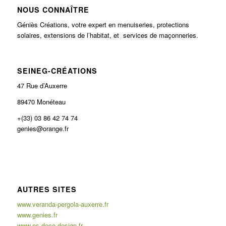
NOUS CONNAÎTRE
Géniès Créations, votre expert en menuiseries, protections
solaires, extensions de l’habitat, et services de maçonneries.
SEINEG-CRÉATIONS
47 Rue d’Auxerre
89470 Monéteau
+(33) 03 86 42 74 74
genies@orange.fr
AUTRES SITES
www.veranda-pergola-auxerre.fr
www.genies.fr
www.es-deco-design.fr