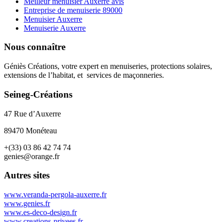
Meilleur menuisier Auxerre avis
Entreprise de menuiserie 89000
Menuisier Auxerre
Menuiserie Auxerre
Nous connaître
Géniès Créations, votre expert en menuiseries, protections solaires,
extensions de l’habitat, et services de maçonneries.
Seineg-Créations
47 Rue d’Auxerre
89470 Monéteau
+(33) 03 86 42 74 74
genies@orange.fr
Autres sites
www.veranda-pergola-auxerre.fr
www.genies.fr
www.es-deco-design.fr
www.creations-privees.fr