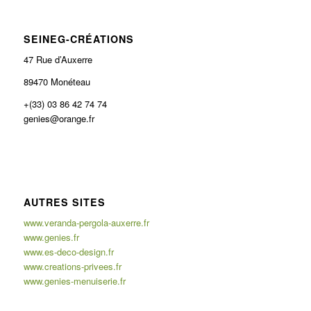
SEINEG-CRÉATIONS
47 Rue d’Auxerre
89470 Monéteau
+(33) 03 86 42 74 74
genies@orange.fr
AUTRES SITES
www.veranda-pergola-auxerre.fr
www.genies.fr
www.es-deco-design.fr
www.creations-privees.fr
www.genies-menuiserie.fr