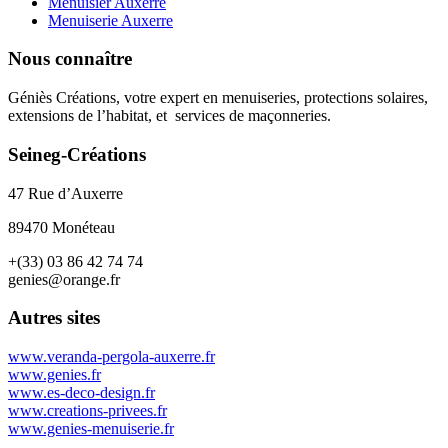
Menuisier Auxerre
Menuiserie Auxerre
Nous connaître
Géniès Créations, votre expert en menuiseries, protections solaires,
extensions de l’habitat, et services de maçonneries.
Seineg-Créations
47 Rue d’Auxerre
89470 Monéteau
+(33) 03 86 42 74 74
genies@orange.fr
Autres sites
www.veranda-pergola-auxerre.fr
www.genies.fr
www.es-deco-design.fr
www.creations-privees.fr
www.genies-menuiserie.fr