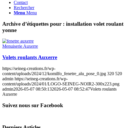
Contact
Rechercher
Menu
Menu
Archive d’étiquettes pour :
installation volet roulant
yonne
Menuiserie Auxerre
Volets roulants Auxerre
https://seineg-creations.fr/wp-
content/uploads/2024/12/komilfo_fenetre_alu_pose_0.jpg
320
520
admin
https://seineg-creations.fr/wp-
content/uploads/2024/01/LOGO-SEINEG-NOIR2-300x223.png
admin
2026-05-07 08:50:13
2026-05-07 08:52:47
Volets roulants
Auxerre
Suivez nous sur Facebook
Derniers Articles