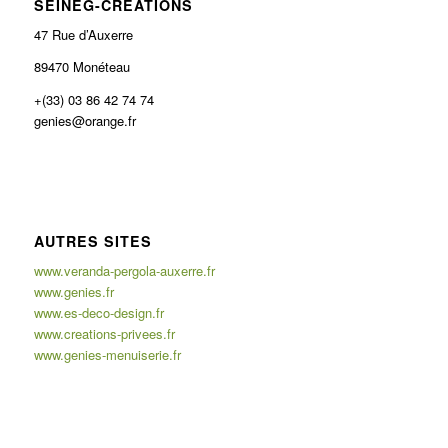
SEINEG-CRÉATIONS
47 Rue d’Auxerre
89470 Monéteau
+(33) 03 86 42 74 74
genies@orange.fr
AUTRES SITES
www.veranda-pergola-auxerre.fr
www.genies.fr
www.es-deco-design.fr
www.creations-privees.fr
www.genies-menuiserie.fr