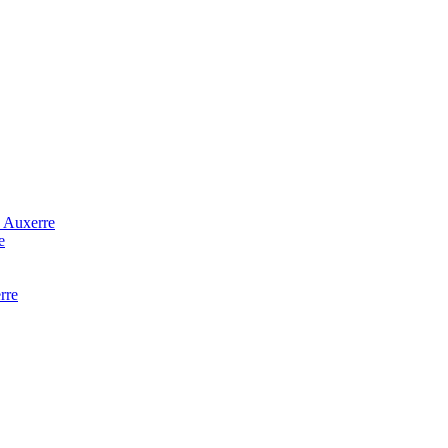
à Auxerre
e
rre