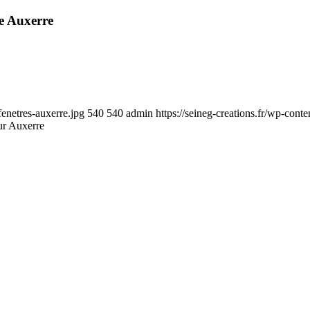
ge Auxerre
fenetres-auxerre.jpg
540
540
admin
https://seineg-creations.fr/wp-
sur Auxerre