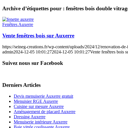
Archive d’étiquettes pour :
fenêtres bois double vitra
Fenêtres Auxerre
Vente fenêtres bois sur Auxerre
https://seineg-creations.fr/wp-content/uploads/2024/12/renovation-de-
admin
2024-12-05 10:01:27
2024-12-05 10:01:27
Vente fenêtres bois 
Suivez nous sur Facebook
Derniers Articles
Devis menuiserie Auxerre gratuit
Menuisier RGE Auxerre
Cuisine sur mesure Auxerre
Aménagement de placard Auxerre
Dressing Auxerre
Menuiserie intérieure Auxerre
Baie vitrée coulissante Auxerre