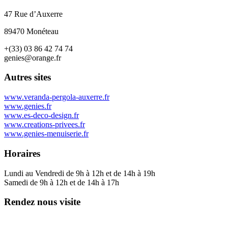
47 Rue d’Auxerre
89470 Monéteau
+(33) 03 86 42 74 74
genies@orange.fr
Autres sites
www.veranda-pergola-auxerre.fr
www.genies.fr
www.es-deco-design.fr
www.creations-privees.fr
www.genies-menuiserie.fr
Horaires
Lundi au Vendredi de 9h à 12h et de 14h à 19h
Samedi de 9h à 12h et de 14h à 17h
Rendez nous visite