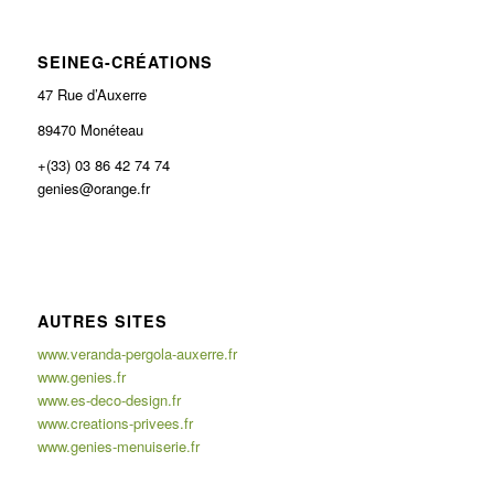
SEINEG-CRÉATIONS
47 Rue d’Auxerre
89470 Monéteau
+(33) 03 86 42 74 74
genies@orange.fr
AUTRES SITES
www.veranda-pergola-auxerre.fr
www.genies.fr
www.es-deco-design.fr
www.creations-privees.fr
www.genies-menuiserie.fr