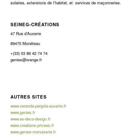
solaires, extensions de l’habitat, et services de maçonneries.
SEINEG-CRÉATIONS
47 Rue d’Auxerre
89470 Monéteau
+(33) 03 86 42 74 74
genies@orange.fr
AUTRES SITES
www.veranda-pergola-auxerre.fr
www.genies.fr
www.es-deco-design.fr
www.creations-privees.fr
www.genies-menuiserie.fr