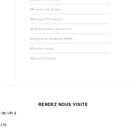
Menuiserie Alu Auxerre
Menuiserie PVC Auxerre
Meilleur menuisier Auxerre avis
Entreprise de menuiserie 89000
Menuisier Auxerre
Menuiserie Auxerre
RENDEZ NOUS VISITE
t de 14h à
 17h