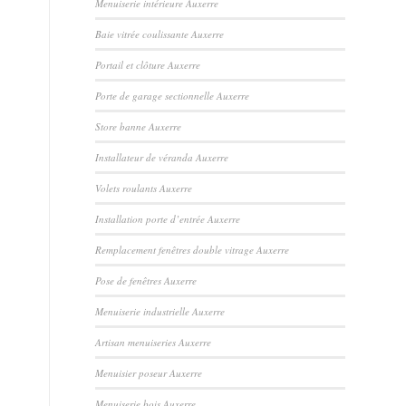
Menuiserie intérieure Auxerre
Baie vitrée coulissante Auxerre
Portail et clôture Auxerre
Porte de garage sectionnelle Auxerre
Store banne Auxerre
Installateur de véranda Auxerre
Volets roulants Auxerre
Installation porte d’entrée Auxerre
Remplacement fenêtres double vitrage Auxerre
Pose de fenêtres Auxerre
Menuiserie industrielle Auxerre
Artisan menuiseries Auxerre
Menuisier poseur Auxerre
Menuiserie bois Auxerre