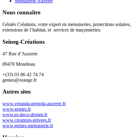
Menuiserie Auxerre
Nous connaître
Géniès Créations, votre expert en menuiseries, protections solaires,
extensions de l’habitat, et services de maçonneries.
Seineg-Créations
47 Rue d’Auxerre
89470 Monéteau
+(33) 03 86 42 74 74
genies@orange.fr
Autres sites
www.veranda-pergola-auxerre.fr
www.genies.fr
www.es-deco-design.fr
www.creations-privees.fr
www.genies-menuiserie.fr